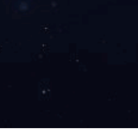
旋转式塑瓶无菌灌装拧盖设备（含气/非含气）
/查看更多/
旋转式塑瓶无菌灌装拧盖设备（含气/非含气）
/查看更多/
DXRA系列全自动无菌型塑杯成型灌装封切机
/查看更多/
DXRA系列全自动无菌型塑杯成型灌装封切机