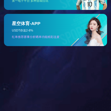
预制杯灌装封口设备
直线式塑瓶灌装封口设备
后道智能包装生产线

小包装食用油生产线
日化产品生产线
礼品箱生产线
瓶装产品生产线
杯装产品生产线
袋装产品生产线
罐装产品生产线