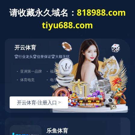
旗下企业
中亚自动售卖机
麦杰思物联网
EN
首页
关于中亚

公司简介
发展历程
企业文化
中亚荣誉
技术创新
品质管理
精密制造