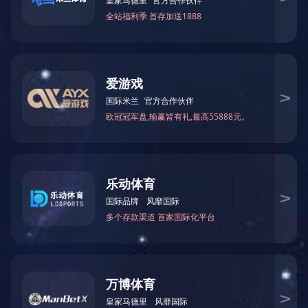
小包装食用油生产线
日化产品生产线
礼品箱生产线
瓶装产品生产线
杯装产品生产线
袋装产品生产线
罐装产品生产线
全自动高速智能裹包设备
全自动智能码垛系统
全自动智能输送系统
塑瓶吹制设备
一步法注吹成型设备（液压版）
一步法注吹成型设备（全电版）
一步法注拉吹成型设备（液压版）
一步法注拉吹成型设备(全电版）
一步法挤吹成型设备（液压版）
一步法挤吹成型设备（全电版）
两步法高速PET塑瓶拉吹成型设备
销售与服务
