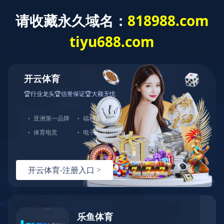
旗下企业
中亚自动售卖机
麦杰思物联网
EN
首页
关于中亚

公司简介
发展历程
企业文化
中亚荣誉
技术创新
品质管理
精密制造