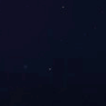
旋式拉吹设备（两步法）
/查看更多/
旋式拉吹设备（两步法）
/查看更多/
上一页
1
下一页
返回上一页
sales@zhongyagroup.com