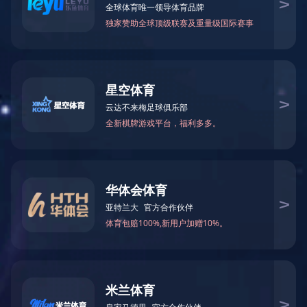
产品与解决方案

灌装封口设备
直线式瓶装无菌灌装拧盖设备
直线式杯装无菌灌装封口设备
无菌型旋转式吹瓶灌装拧盖一体机（含气/非
含气）
无菌自立袋成型灌装封切设备
软袋无菌成型灌装封切设备
联杯无菌成型灌装封切设备
联杯成型灌装封切设备
直线式预制杯超洁净灌装封口设备
超洁净型塑瓶灌装拧盖（封口）设备
旋转式PP输液瓶吹瓶灌装封口一体机
旋转式预制杯灌装封口设备
直线式塑瓶超洁净灌装拧盖设备
旋转式塑瓶称重灌装拧盖设备
吹灌封一体机设备
奶酪棒成型灌装封切设备
后道智能包装生产线