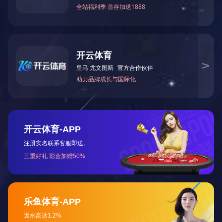
我们的优势
区域覆盖
中亚客户
在线留言
新闻与媒体

企业新闻
行业新闻
投资者关系
开云中国

开云中国
在线留言