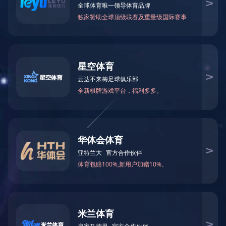
产品与解决方案

灌装封口设备
直线式瓶装无菌灌装拧盖设备
直线式杯装无菌灌装封口设备
无菌型旋转式吹瓶灌装拧盖一体机（含气/非
含气）
无菌自立袋成型灌装封切设备
软袋无菌成型灌装封切设备
联杯无菌成型灌装封切设备
联杯成型灌装封切设备
直线式预制杯超洁净灌装封口设备
超洁净型塑瓶灌装拧盖（封口）设备
旋转式PP输液瓶吹瓶灌装封口一体机
旋转式预制杯灌装封口设备
直线式塑瓶超洁净灌装拧盖设备
旋转式塑瓶称重灌装拧盖设备
吹灌封一体机设备
奶酪棒成型灌装封切设备
后道智能包装生产线