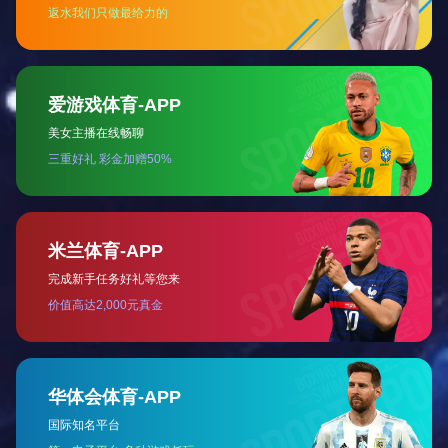


开云中国
在线留言


您现在的位置：
首页
＞
开云中国
开云中国