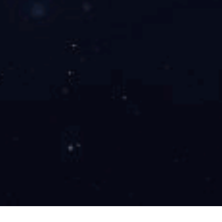
中亚荣誉
技术创新
品质管理
精密制造
产品与解决方案
灌装封口设备
后道智能包装设备
塑瓶吹制设备
销售与服务
我们的优势
区域覆盖
中亚客户
在线留言